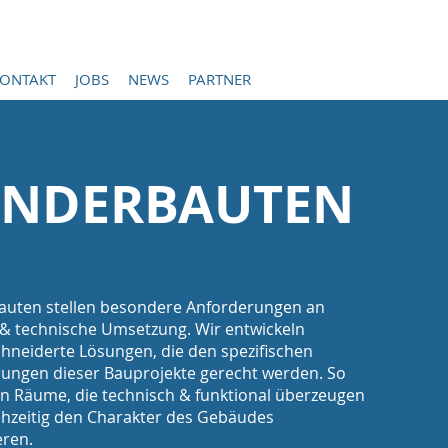
ONTAKT
JOBS
NEWS
PARTNER
ONDERBAUTEN
auten stellen besondere Anforderungen an
& technische Umsetzung. Wir entwickeln
neiderte Lösungen, die den spezifischen
ungen dieser Bauprojekte gerecht werden. So
n Räume, die technisch & funktional überzeugen
chzeitig den Charakter des Gebäudes
eren.