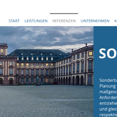
START
LEISTUNGEN
REFERENZEN
UNTERNEHMEN
K
S
Sonderb
Planung 
maßgesch
Anforder
entstehe
und glei
respekti